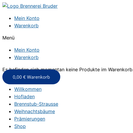
Zum
Inhalt
Mein Konto
springen
Warenkorb
Menü
Mein Konto
Warenkorb
Es befinden sich momentan keine Produkte im Warenkorb
0,00
€
Warenkorb
Willkommen
Hofladen
Brennstub-Strausse
Weihnachtsbäume
Prämierungen
Shop