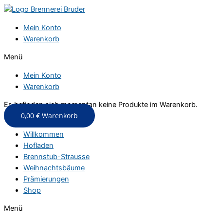
Zum
Inhalt
Mein Konto
springen
Warenkorb
Menü
Mein Konto
Warenkorb
Es befinden sich momentan keine Produkte im Warenkorb.
0,00
€
Warenkorb
Willkommen
Hofladen
Brennstub-Strausse
Weihnachtsbäume
Prämierungen
Shop
Menü