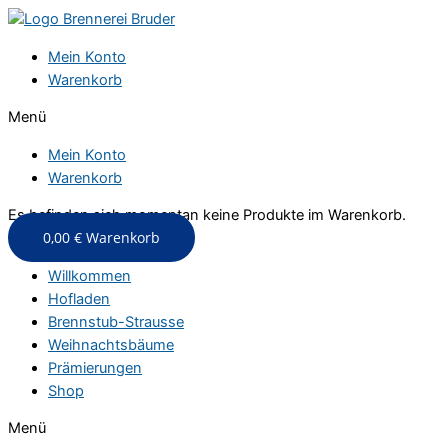
Zum
Inhalt
Mein Konto
springen
Warenkorb
Menü
Mein Konto
Warenkorb
Es befinden sich momentan keine Produkte im Warenkorb.
0,00
€
Warenkorb
Willkommen
Hofladen
Brennstub-Strausse
Weihnachtsbäume
Prämierungen
Shop
Menü